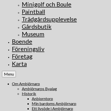
Minigolf och Boule
Paintball
Trädgårdsupplevelse
Gårdsbutik
Museum
Boende
Föreningsliv
Företag
Karta
Menu
Om Ambjörnarp
Ambjörnarps Byalag
Historik
Anbiorntorp
Min bardoms Ambjörnarp
Ett livsöde i Ambjörnarp