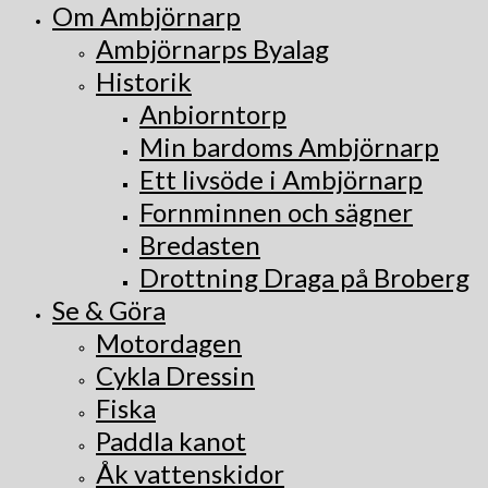
Om Ambjörnarp
Ambjörnarps Byalag
Historik
Anbiorntorp
Min bardoms Ambjörnarp
Ett livsöde i Ambjörnarp
Fornminnen och sägner
Bredasten
Drottning Draga på Broberg
Se & Göra
Motordagen
Cykla Dressin
Fiska
Paddla kanot
Åk vattenskidor