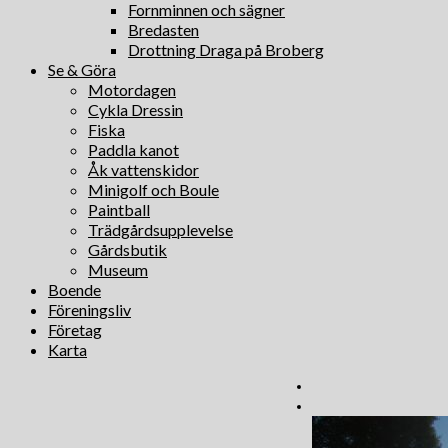
Fornminnen och sägner
Bredasten
Drottning Draga på Broberg
Se & Göra
Motordagen
Cykla Dressin
Fiska
Paddla kanot
Åk vattenskidor
Minigolf och Boule
Paintball
Trädgårdsupplevelse
Gårdsbutik
Museum
Boende
Föreningsliv
Företag
Karta