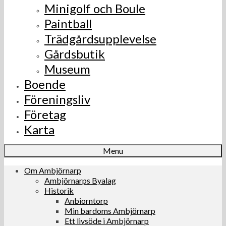
Minigolf och Boule
Paintball
Trädgårdsupplevelse
Gårdsbutik
Museum
Boende
Föreningsliv
Företag
Karta
Menu
Om Ambjörnarp
Ambjörnarps Byalag
Historik
Anbiorntorp
Min bardoms Ambjörnarp
Ett livsöde i Ambjörnarp