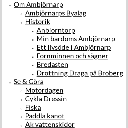
Om Ambjörnarp
Ambjörnarps Byalag
Historik
Anbiorntorp
Min bardoms Ambjörnarp
Ett livsöde i Ambjörnarp
Fornminnen och sägner
Bredasten
Drottning Draga på Broberg
Se & Göra
Motordagen
Cykla Dressin
Fiska
Paddla kanot
Åk vattenskidor