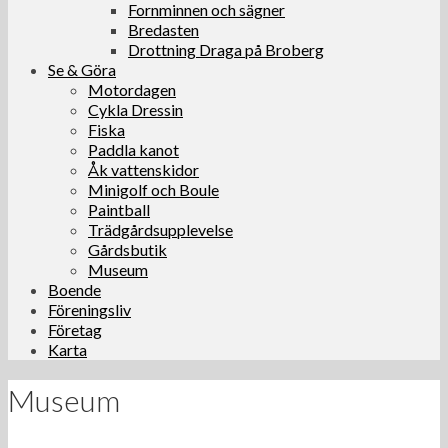
Fornminnen och sägner
Bredasten
Drottning Draga på Broberg
Se & Göra
Motordagen
Cykla Dressin
Fiska
Paddla kanot
Åk vattenskidor
Minigolf och Boule
Paintball
Trädgårdsupplevelse
Gårdsbutik
Museum
Boende
Föreningsliv
Företag
Karta
Museum