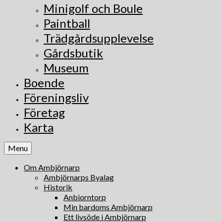
Minigolf och Boule
Paintball
Trädgårdsupplevelse
Gårdsbutik
Museum
Boende
Föreningsliv
Företag
Karta
Menu
Om Ambjörnarp
Ambjörnarps Byalag
Historik
Anbiorntorp
Min bardoms Ambjörnarp
Ett livsöde i Ambjörnarp