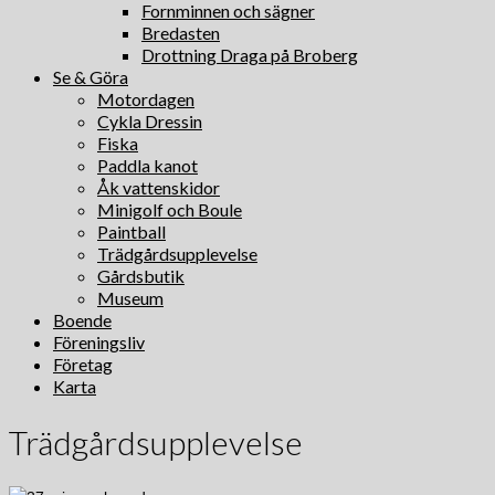
Fornminnen och sägner
Bredasten
Drottning Draga på Broberg
Se & Göra
Motordagen
Cykla Dressin
Fiska
Paddla kanot
Åk vattenskidor
Minigolf och Boule
Paintball
Trädgårdsupplevelse
Gårdsbutik
Museum
Boende
Föreningsliv
Företag
Karta
Trädgårdsupplevelse