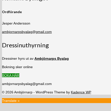
Ordförande
Jesper Andersson
ambjornarpsbyalag@gmail.com
Dressinuthyrning
Dressiner hyrs ut av
Ambjörnarps Byalag
Bokning sker online
BOKA HÄR
ambjornarpsbyalag@gmail.com
© 2026 Ambjörnarp - WordPress Theme by
Kadence WP
Translate »