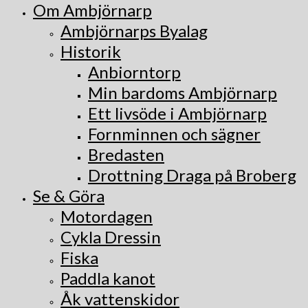
Om Ambjörnarp
Ambjörnarps Byalag
Historik
Anbiorntorp
Min bardoms Ambjörnarp
Ett livsöde i Ambjörnarp
Fornminnen och sägner
Bredasten
Drottning Draga på Broberg
Se & Göra
Motordagen
Cykla Dressin
Fiska
Paddla kanot
Åk vattenskidor